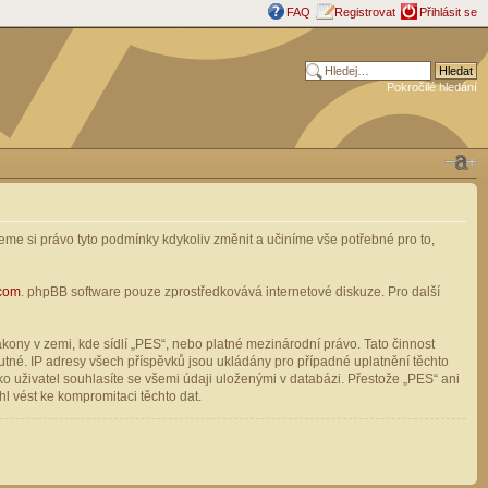
FAQ
Registrovat
Přihlásit se
Pokročilé hledání
me si právo tyto podmínky kdykoliv změnit a učiníme vše potřebné pro to,
com
. phpBB software pouze zprostředkovává internetové diskuze. Pro další
ony v zemi, kde sídlí „PES“, nebo platné mezinárodní právo. Tato činnost
tné. IP adresy všech příspěvků jsou ukládány pro případné uplatnění těchto
o uživatel souhlasíte se všemi údaji uloženými v databázi. Přestože „PES“ ani
l vést ke kompromitaci těchto dat.