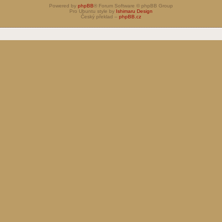
Powered by
phpBB
® Forum Software © phpBB Group
Pro Ubuntu style by
Ishimaru Design
Český překlad –
phpBB.cz