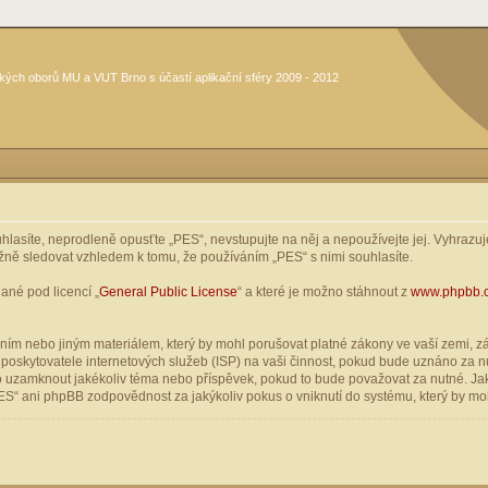
kých oborů MU a VUT Brno s účastí aplikační sféry 2009 - 2012
asíte, neprodleně opusťte „PES“, nevstupujte na něj a nepoužívejte jej. Vyhrazuje
žně sledovat vzhledem k tomu, že používáním „PES“ s nimi souhlasíte.
ané pod licencí „
General Public License
“ a které je možno stáhnout z
www.phpbb.
ím nebo jiným materiálem, který by mohl porušovat platné zákony ve vaší zemi, zák
oskytovatele internetových služeb (ISP) na vaši činnost, pokud bude uznáno za nu
ebo uzamknout jakékoliv téma nebo příspěvek, pokud to bude považovat za nutné. Jak
S“ ani phpBB zodpovědnost za jakýkoliv pokus o vniknutí do systému, který by moh