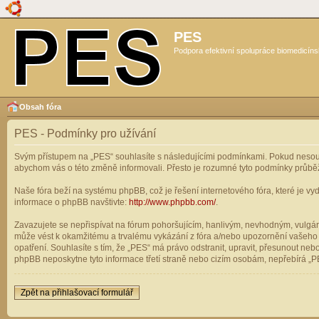
PES
Podpora efektivní spolupráce biomedicíns
Obsah fóra
PES - Podmínky pro užívání
Svým přístupem na „PES“ souhlasíte s následujícími podmínkami. Pokud nesouhl
abychom vás o této změně informovali. Přesto je rozumné tyto podmínky průbě
Naše fóra beží na systému phpBB, což je řešení internetového fóra, které je vyd
informace o phpBB navštivte:
http://www.phpbb.com/
.
Zavazujete se nepřispívat na fórum pohoršujícím, hanlivým, nevhodným, vulgárn
může vést k okamžitému a trvalému vykázání z fóra a/nebo upozornění vašeho p
opatření. Souhlasíte s tím, že „PES“ má právo odstranit, upravit, přesunout n
phpBB neposkytne tyto informace třetí straně nebo cizím osobám, nepřebírá „PE
Zpět na přihlašovací formulář