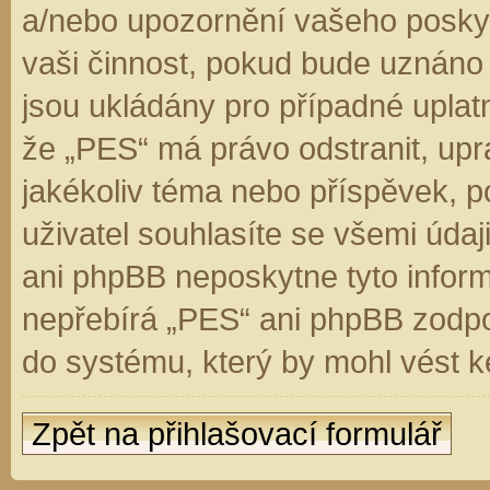
a/nebo upozornění vašeho poskyt
vaši činnost, pokud bude uznáno
jsou ukládány pro případné uplatn
že „PES“ má právo odstranit, up
jakékoliv téma nebo příspěvek, 
uživatel souhlasíte se všemi úda
ani phpBB neposkytne tyto inform
nepřebírá „PES“ ani phpBB zodpo
do systému, který by mohl vést k
Zpět na přihlašovací formulář