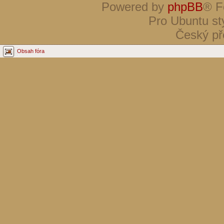
Powered by
phpBB
® F
Pro Ubuntu st
Český př
Obsah fóra