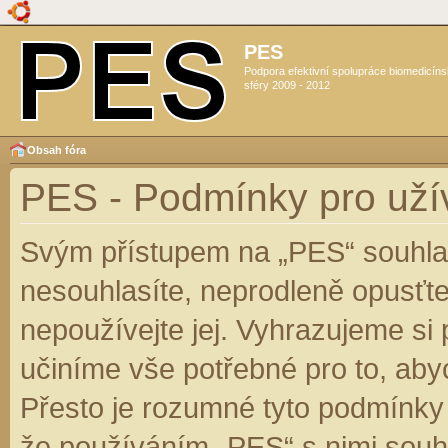
PES
Podpora efektivní spolupráce biomedicín
sféry 2009 - 2012
Obsah fóra
PES - Podmínky pro uží
Svým přístupem na „PES“ souhlas
nesouhlasíte, neprodleně opusťte
nepoužívejte jej. Vyhrazujeme si
učiníme vše potřebné pro to, aby
Přesto je rozumné tyto podmínky
že používáním „PES“ s nimi souhl