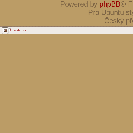
Powered by
phpBB
® F
Pro Ubuntu st
Český př
Obsah fóra