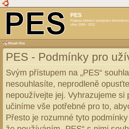
PES
Podpora efektivní spolupráce biomedicín
sféry 2009 - 2012
Obsah fóra
PES - Podmínky pro uží
Svým přístupem na „PES“ souhlas
nesouhlasíte, neprodleně opusťte
nepoužívejte jej. Vyhrazujeme si
učiníme vše potřebné pro to, aby
Přesto je rozumné tyto podmínky
že používáním „PES“ s nimi souhl