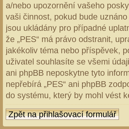
a/nebo upozornění vašeho poskyt
vaši činnost, pokud bude uznáno
jsou ukládány pro případné uplatn
že „PES“ má právo odstranit, up
jakékoliv téma nebo příspěvek, 
uživatel souhlasíte se všemi úda
ani phpBB neposkytne tyto inform
nepřebírá „PES“ ani phpBB zodpo
do systému, který by mohl vést k
Zpět na přihlašovací formulář