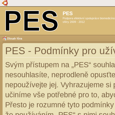
PES
Podpora efektivní spolupráce biomedicín
sféry 2009 - 2012
Obsah fóra
PES - Podmínky pro uží
Svým přístupem na „PES“ souhlas
nesouhlasíte, neprodleně opusťte
nepoužívejte jej. Vyhrazujeme si
učiníme vše potřebné pro to, aby
Přesto je rozumné tyto podmínky
že používáním „PES“ s nimi souhl