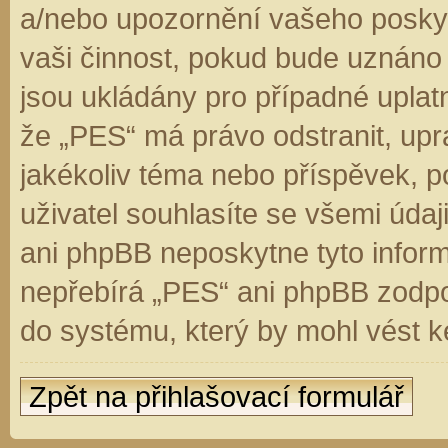
a/nebo upozornění vašeho poskyt
vaši činnost, pokud bude uznáno
jsou ukládány pro případné uplatn
že „PES“ má právo odstranit, up
jakékoliv téma nebo příspěvek, 
uživatel souhlasíte se všemi úda
ani phpBB neposkytne tyto inform
nepřebírá „PES“ ani phpBB zodpo
do systému, který by mohl vést k
Zpět na přihlašovací formulář