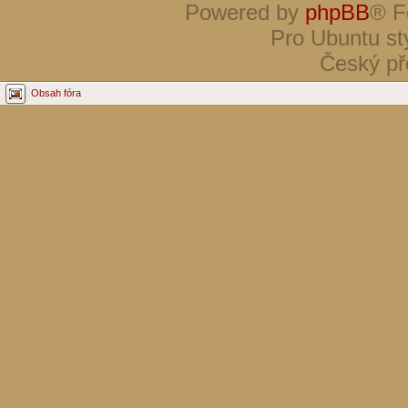
Powered by
phpBB
® F
Pro Ubuntu st
Český př
Obsah fóra