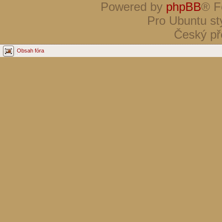
Powered by
phpBB
® F
Pro Ubuntu st
Český př
Obsah fóra