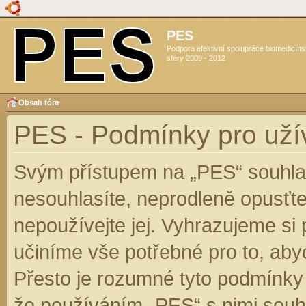
PES
Podpora efektivní spolupráce biomedicín
sféry 2009 - 2012
Obsah fóra
PES - Podmínky pro uží
Svým přístupem na „PES“ souhlas
nesouhlasíte, neprodleně opusťte
nepoužívejte jej. Vyhrazujeme si
učiníme vše potřebné pro to, aby
Přesto je rozumné tyto podmínky
že používáním „PES“ s nimi souhl