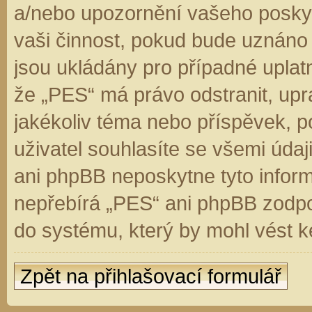
a/nebo upozornění vašeho poskyt
vaši činnost, pokud bude uznáno
jsou ukládány pro případné uplatn
že „PES“ má právo odstranit, up
jakékoliv téma nebo příspěvek, 
uživatel souhlasíte se všemi úda
ani phpBB neposkytne tyto inform
nepřebírá „PES“ ani phpBB zodpo
do systému, který by mohl vést k
Zpět na přihlašovací formulář