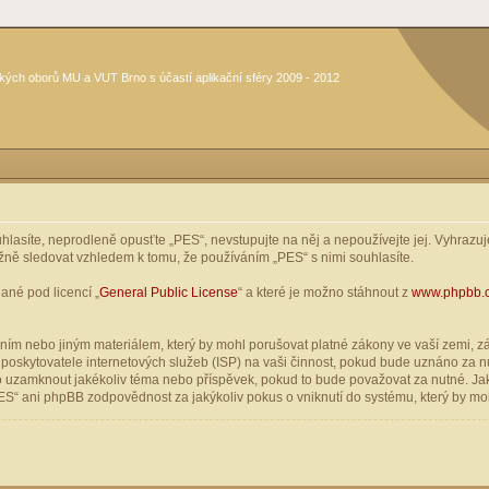
kých oborů MU a VUT Brno s účastí aplikační sféry 2009 - 2012
asíte, neprodleně opusťte „PES“, nevstupujte na něj a nepoužívejte jej. Vyhrazuje
žně sledovat vzhledem k tomu, že používáním „PES“ s nimi souhlasíte.
ané pod licencí „
General Public License
“ a které je možno stáhnout z
www.phpbb.
ím nebo jiným materiálem, který by mohl porušovat platné zákony ve vaší zemi, zák
oskytovatele internetových služeb (ISP) na vaši činnost, pokud bude uznáno za nu
ebo uzamknout jakékoliv téma nebo příspěvek, pokud to bude považovat za nutné. Jak
S“ ani phpBB zodpovědnost za jakýkoliv pokus o vniknutí do systému, který by moh