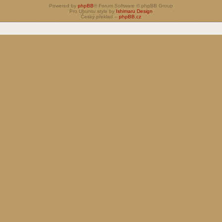
Powered by
phpBB
® Forum Software © phpBB Group
Pro Ubuntu style by
Ishimaru Design
Český překlad –
phpBB.cz