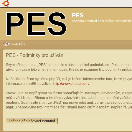
PES
Podpora efektivní spolupráce biomedicíns
Obsah fóra
PES - Podmínky pro užívání
Svým přístupem na „PES“ souhlasíte s následujícími podmínkami. Pokud nesouhl
abychom vás o této změně informovali. Přesto je rozumné tyto podmínky průbě
Naše fóra beží na systému phpBB, což je řešení internetového fóra, které je vyd
informace o phpBB navštivte:
http://www.phpbb.com/
.
Zavazujete se nepřispívat na fórum pohoršujícím, hanlivým, nevhodným, vulgárn
může vést k okamžitému a trvalému vykázání z fóra a/nebo upozornění vašeho p
opatření. Souhlasíte s tím, že „PES“ má právo odstranit, upravit, přesunout n
phpBB neposkytne tyto informace třetí straně nebo cizím osobám, nepřebírá „PE
Zpět na přihlašovací formulář