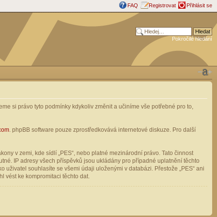
FAQ
Registrovat
Přihlásit se
Pokročilé hledání
me si právo tyto podmínky kdykoliv změnit a učiníme vše potřebné pro to,
com
. phpBB software pouze zprostředkovává internetové diskuze. Pro další
ony v zemi, kde sídlí „PES“, nebo platné mezinárodní právo. Tato činnost
tné. IP adresy všech příspěvků jsou ukládány pro případné uplatnění těchto
o uživatel souhlasíte se všemi údaji uloženými v databázi. Přestože „PES“ ani
l vést ke kompromitaci těchto dat.