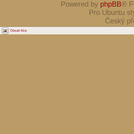
Powered by
phpBB
® F
Pro Ubuntu st
Český př
Obsah fóra