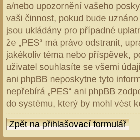
a/nebo upozornění vašeho poskyt
vaši činnost, pokud bude uznáno
jsou ukládány pro případné uplatn
že „PES“ má právo odstranit, up
jakékoliv téma nebo příspěvek, 
uživatel souhlasíte se všemi úda
ani phpBB neposkytne tyto inform
nepřebírá „PES“ ani phpBB zodpo
do systému, který by mohl vést k
Zpět na přihlašovací formulář