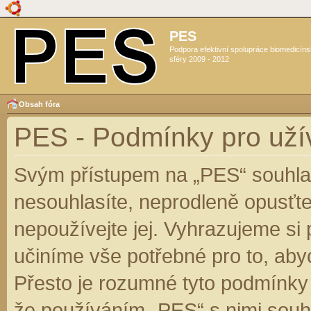
PES
Podpora efektivní spolupráce biomedicín
sféry 2009 - 2012
Obsah fóra
PES - Podmínky pro uží
Svým přístupem na „PES“ souhlas
nesouhlasíte, neprodleně opusťte
nepoužívejte jej. Vyhrazujeme si
učiníme vše potřebné pro to, aby
Přesto je rozumné tyto podmínky
že používáním „PES“ s nimi souhl