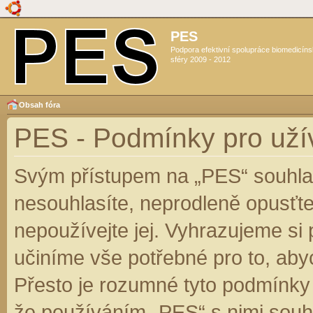
PES
Podpora efektivní spolupráce biomedicín
sféry 2009 - 2012
Obsah fóra
PES - Podmínky pro uží
Svým přístupem na „PES“ souhlas
nesouhlasíte, neprodleně opusťte
nepoužívejte jej. Vyhrazujeme si
učiníme vše potřebné pro to, aby
Přesto je rozumné tyto podmínky
že používáním „PES“ s nimi souhl