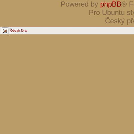
Powered by
phpBB
® F
Pro Ubuntu st
Český př
Obsah fóra