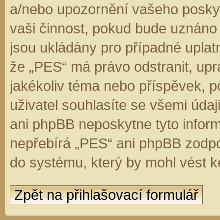
a/nebo upozornění vašeho poskyt
vaši činnost, pokud bude uznáno
jsou ukládány pro případné uplatn
že „PES“ má právo odstranit, up
jakékoliv téma nebo příspěvek, 
uživatel souhlasíte se všemi úda
ani phpBB neposkytne tyto inform
nepřebírá „PES“ ani phpBB zodpo
do systému, který by mohl vést k
Zpět na přihlašovací formulář